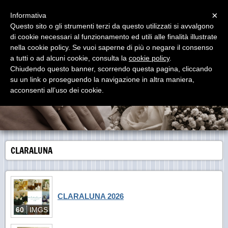
Menu
×
Informativa
Questo sito o gli strumenti terzi da questo utilizzati si avvalgono
Piccoli Sogni
di cookie necessari al funzionamento ed utili alle finalità illustrate
Raffinato ed elegante negozio di bomboniere e regali in Via G. Garibaldi
nella cookie policy. Se vuoi saperne di più o negare il consenso
145/147 Catania
a tutti o ad alcuni cookie, consulta la
cookie policy
.
Chiudendo questo banner, scorrendo questa pagina, cliccando
su un link o proseguendo la navigazione in altra maniera,
acconsenti all’uso dei cookie.
CLARALUNA
CLARALUNA 2026
60
IMGS