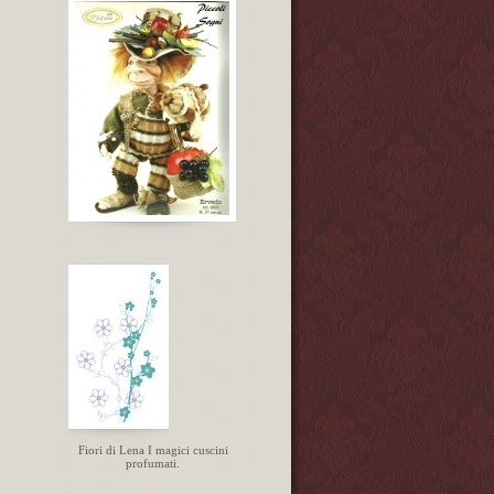
Fiori di Lena I magici cuscini
profumati.