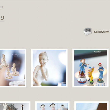
19
19
SlideShow