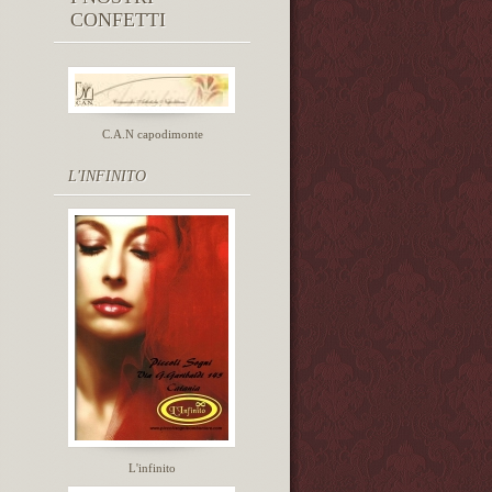
CONFETTI
C.A.N capodimonte
L'INFINITO
L'infinito