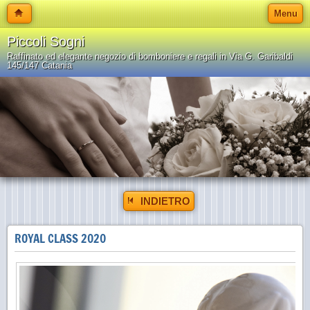
Menu
Piccoli Sogni
Raffinato ed elegante negozio di bomboniere e regali in Via G. Garibaldi
145/147 Catania
INDIETRO
ROYAL CLASS 2020